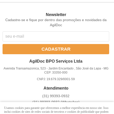
Newsletter
Cadastre-se e fique por dentro das promoções e novidades da
AgilDoc
CADASTRAR
AgilDoc BPO Serviços Ltda
Avenida Transamazonica, 523
-
Jardim Encantado , São José da Lapa
-
MG
CEP: 33350-000
CNPJ: 19.679.329/0001-59
Atendimento
(31)
99393-0932
(31)
99393-0932
(WhatsApp)
Usamos cookies para garantir que oferecemos a melhor experiência em nosso site. Isso
Atendemos somente em dias úteis de Segunda à Sexta-feira das
inclui cookies de sites de redes sociais de terceiros e cookies de publicidade que podem