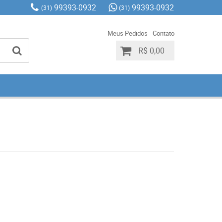
99393-0932
99393-0932
(31)
(31)
Meus Pedidos
Contato
R$ 0,00