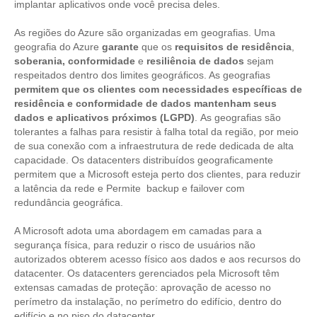
implantar aplicativos onde você precisa deles.
As regiões do Azure são organizadas em geografias. Uma
geografia do Azure
garante
que os
requisitos de residência
,
soberania, conformidade
e
resiliência de dados
sejam
respeitados dentro dos limites geográficos. As geografias
permitem que os clientes com necessidades específicas de
residência e conformidade de dados mantenham seus
dados e aplicativos próximos (LGPD)
. As geografias são
tolerantes a falhas para resistir à falha total da região, por meio
de sua conexão com a infraestrutura de rede dedicada de alta
capacidade. Os datacenters distribuídos geograficamente
permitem que a Microsoft esteja perto dos clientes, para reduzir
a latência da rede e Permite backup e failover com
redundância geográfica.
A Microsoft adota uma abordagem em camadas para a
segurança física, para reduzir o risco de usuários não
autorizados obterem acesso físico aos dados e aos recursos do
datacenter. Os datacenters gerenciados pela Microsoft têm
extensas camadas de proteção: aprovação de acesso no
perímetro da instalação, no perímetro do edifício, dentro do
edifício e no piso do datacenter.