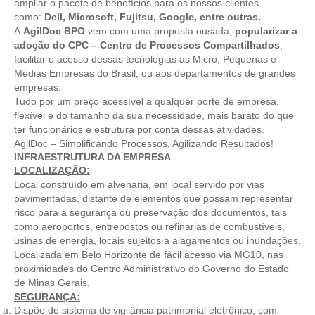
ampliar o pacote de benefícios para os nossos clientes
como:
Dell, Microsoft, Fujitsu, Google, entre outras.
A
AgilDoc
BPO
vem com uma proposta ousada,
popularizar
a
adoção do
CPC
– Centro de Processos Compartilhados
,
facilitar o acesso dessas tecnologias as Micro, Pequenas e
Médias Empresas do Brasil, ou aos departamentos de grandes
empresas.
Tudo por um preço acessível a qualquer porte de empresa,
flexível e do tamanho da sua necessidade, mais barato do que
ter funcionários e estrutura por conta dessas atividades.
AgilDoc – Simplificando Processos, Agilizando Resultados!
INFRAESTRUTURA DA EMPRESA
LOCALIZAÇÃO:
Local construído em alvenaria, em local servido por vias
pavimentadas, distante de elementos que possam representar
risco para a segurança ou preservação dos documentos, tais
como aeroportos, entrepostos ou refinarias de combustíveis,
usinas de energia, locais sujeitos a alagamentos ou inundações.
Localizada em Belo Horizonte de fácil acesso via MG10, nas
proximidades do Centro Administrativo do Governo do Estado
de Minas Gerais.
SEGURANÇA:
Dispõe de sistema de vigilância patrimonial eletrônico, com