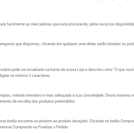
rá facilmente as mercadorias que está procurando, pelos recursos disponibiliz
ategorias que dispomos, clicando em qualquer uma delas serão listados os prod
rmulário pode ser localizado na home da nossa Loja e descrito como “O que você 
digitar no mínimo 3 caracteres.
 compras, método interativo e mais adequado à sua comodidade. Desta maneira v
omento da escolha dos produtos pretendidos.
 Esse botão encontra-se próximo ao produto desejado. Clicando no botão Compr
ontinuar Comprando ou Finalizar o Pedido