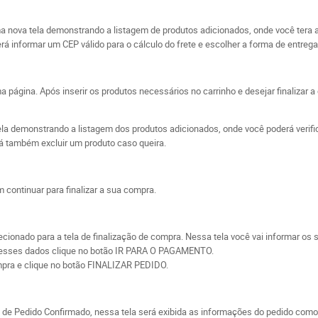
uma nova tela demonstrando a listagem de produtos adicionados, onde você tera 
everá informar um CEP válido para o cálculo do frete e escolher a forma de ent
gina. Após inserir os produtos necessários no carrinho e desejar finalizar a c
ela demonstrando a listagem dos produtos adicionados, onde você poderá verific
erá também excluir um produto caso queira.
 continuar para finalizar a sua compra.
direcionado para a tela de finalização de compra. Nessa tela você vai informar 
er esses dados clique no botão IR PARA O PAGAMENTO.
mpra e clique no botão FINALIZAR PEDIDO.
ela de Pedido Confirmado, nessa tela será exibida as informações do pedido co