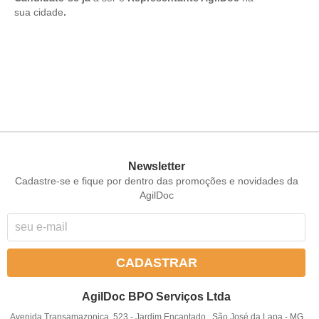
sua cidade
.
Newsletter
Cadastre-se e fique por dentro das promoções e novidades da
AgilDoc
CADASTRAR
AgilDoc BPO Serviços Ltda
Avenida Transamazonica, 523
-
Jardim Encantado , São José da Lapa
-
MG