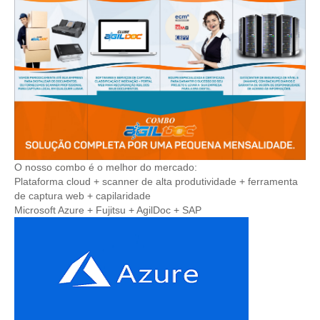
O nosso combo é o melhor do mercado:
Plataforma cloud + scanner de alta produtividade + ferramenta
de captura web + capilaridade
Microsoft Azure + Fujitsu + AgilDoc + SAP