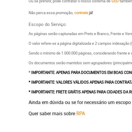
Ou se preferir, pode contratar o nosso sistema de
GED
també
Não perca essa promoção,
contrate
já!
Escopo do Serviço:
As páginas serão capturadas em Preto e Branco, Frente e Ver
O valor refere-se a página digitalizada e 2 campos indexação 
Sendo o mínimo de 1.000.000 páginas, considerando frente e 
Os documentos serão mantidos sem agrupadores (principalm
*
IMPORTANTE: APENAS PARA DOCUMENTOS EM BOAS CONDIÇ
* IMPORTANTE: VALORES VÁLIDOS APENAS PARA CONTRATA
* IMPORTANTE: FRETE GRÁTIS APENAS PARA CIDADES DA REG
Ainda em dúvida ou se for necessário um escopo d
Quer saber mais sobre
RPA