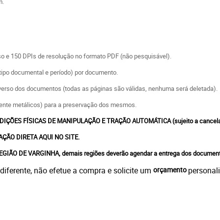
m.
so e 150 DPIs de resolução no formato PDF (não pesquisável).
(tipo documental e período) por documento.
verso dos documentos (todas as páginas são válidas, nenhuma será deletada).
ente metálicos) para a preservação dos mesmos.
ÕES FÍSICAS DE MANIPULAÇÃO E TRAÇÃO AUTOMÁTICA (sujeito a cancela
ÇÃO DIRETA AQUI NO SITE.
IÃO DE VARGINHA, demais regiões deverão agendar a entrega dos documen
iferente, não efetue a compra e solicite um
orçamento
personal