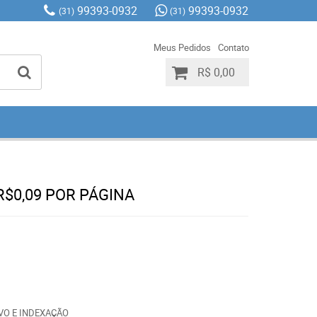
99393-0932
99393-0932
(31)
(31)
Meus Pedidos
Contato
R$ 0,00
$0,09 POR PÁGINA
RVO E INDEXAÇÃO