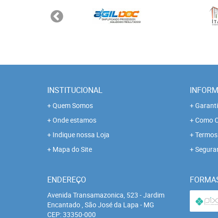
INSTITUCIONAL
INFORM
Quem Somos
Garanti
Onde estamos
Como C
Indique nossa Loja
Termos 
Mapa do Site
Segura
ENDEREÇO
FORMA
Avenida Transamazonica, 523
-
Jardim
Encantado , São José da Lapa
-
MG
CEP: 33350-000