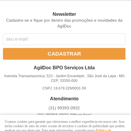
Newsletter
Cadastre-se e fique por dentro das promoções e novidades da
AgilDoc
CADASTRAR
AgilDoc BPO Serviços Ltda
Avenida Transamazonica, 523
-
Jardim Encantado , São José da Lapa
-
MG
CEP: 33350-000
CNPJ: 19.679.329/0001-59
Atendimento
(31)
99393-0932
(31)
99393-0932
(WhatsApp)
Atendemos somente em dias úteis de Segunda à Sexta-feira das
Usamos cookies para garantir que oferecemos a melhor experiência em nosso site. Isso
inclui cookies de sites de redes sociais de terceiros e cookies de publicidade que podem
8 ás 17h
analisar seu uso deste site. Para mais informações, consulte nossa
Política de