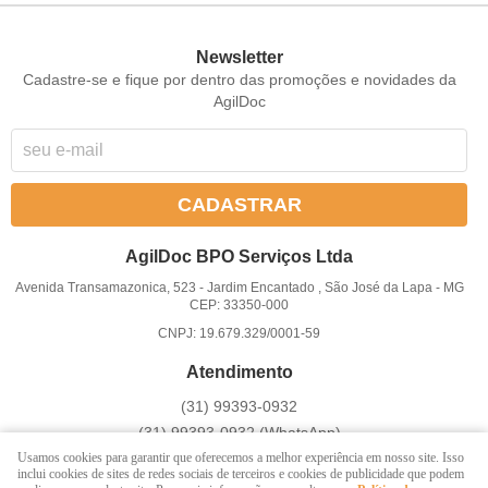
Newsletter
Cadastre-se e fique por dentro das promoções e novidades da
AgilDoc
CADASTRAR
AgilDoc BPO Serviços Ltda
Avenida Transamazonica, 523
-
Jardim Encantado , São José da Lapa
-
MG
CEP: 33350-000
CNPJ: 19.679.329/0001-59
Atendimento
(31)
99393-0932
(31)
99393-0932
(WhatsApp)
Atendemos somente em dias úteis de Segunda à Sexta-feira das
Usamos cookies para garantir que oferecemos a melhor experiência em nosso site. Isso
inclui cookies de sites de redes sociais de terceiros e cookies de publicidade que podem
8 ás 17h