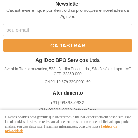
Newsletter
Cadastre-se e fique por dentro das promoções e novidades da
AgilDoc
CADASTRAR
AgilDoc BPO Serviços Ltda
Avenida Transamazonica, 523
-
Jardim Encantado , São José da Lapa
-
MG
CEP: 33350-000
CNPJ: 19.679.329/0001-59
Atendimento
(31)
99393-0932
(31)
99393-0932
(WhatsApp)
Atendemos somente em dias úteis de Segunda à Sexta-feira das
Usamos cookies para garantir que oferecemos a melhor experiência em nosso site. Isso
inclui cookies de sites de redes sociais de terceiros e cookies de publicidade que podem
8 ás 17h
analisar seu uso deste site. Para mais informações, consulte nossa
Política de
privacidade
.
divulgar@agildoc.com