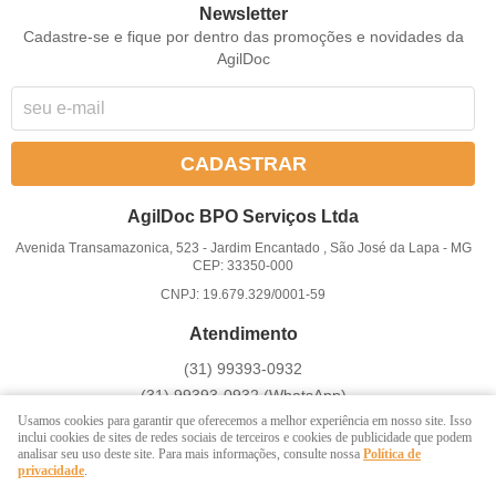
Newsletter
Cadastre-se e fique por dentro das promoções e novidades da
AgilDoc
CADASTRAR
AgilDoc BPO Serviços Ltda
Avenida Transamazonica, 523
-
Jardim Encantado , São José da Lapa
-
MG
CEP: 33350-000
CNPJ: 19.679.329/0001-59
Atendimento
(31)
99393-0932
(31)
99393-0932
(WhatsApp)
Atendemos somente em dias úteis de Segunda à Sexta-feira das
Usamos cookies para garantir que oferecemos a melhor experiência em nosso site. Isso
inclui cookies de sites de redes sociais de terceiros e cookies de publicidade que podem
8 ás 17h
analisar seu uso deste site. Para mais informações, consulte nossa
Política de
privacidade
.
divulgar@agildoc.com