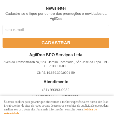
Newsletter
Cadastre-se e fique por dentro das promoções e novidades da
AgilDoc
CADASTRAR
AgilDoc BPO Serviços Ltda
Avenida Transamazonica, 523
-
Jardim Encantado , São José da Lapa
-
MG
CEP: 33350-000
CNPJ: 19.679.329/0001-59
Atendimento
(31)
99393-0932
(31)
99393-0932
(WhatsApp)
Atendemos somente em dias úteis de Segunda à Sexta-feira das
Usamos cookies para garantir que oferecemos a melhor experiência em nosso site. Isso
inclui cookies de sites de redes sociais de terceiros e cookies de publicidade que podem
8 ás 17h
analisar seu uso deste site. Para mais informações, consulte nossa
Política de
privacidade
.