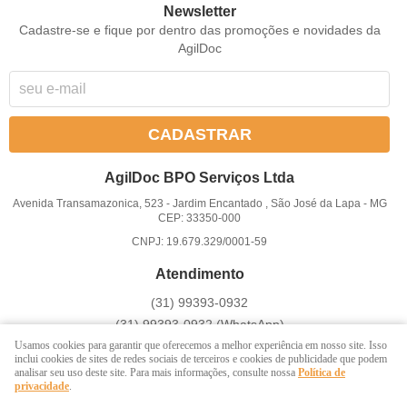
Newsletter
Cadastre-se e fique por dentro das promoções e novidades da
AgilDoc
CADASTRAR
AgilDoc BPO Serviços Ltda
Avenida Transamazonica, 523
-
Jardim Encantado , São José da Lapa
-
MG
CEP: 33350-000
CNPJ: 19.679.329/0001-59
Atendimento
(31)
99393-0932
(31)
99393-0932
(WhatsApp)
Atendemos somente em dias úteis de Segunda à Sexta-feira das
Usamos cookies para garantir que oferecemos a melhor experiência em nosso site. Isso
inclui cookies de sites de redes sociais de terceiros e cookies de publicidade que podem
8 ás 17h
analisar seu uso deste site. Para mais informações, consulte nossa
Política de
privacidade
.
divulgar@agildoc.com