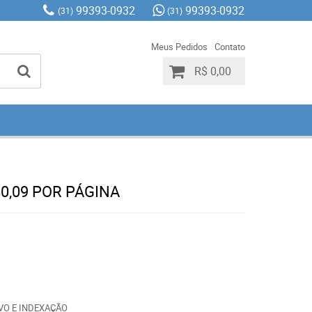
99393-0932
99393-0932
(31)
(31)
Meus Pedidos
Contato
R$ 0,00
0,09 POR PÁGINA
RVO E INDEXAÇÃO