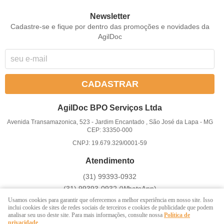
Newsletter
Cadastre-se e fique por dentro das promoções e novidades da
AgilDoc
CADASTRAR
AgilDoc BPO Serviços Ltda
Avenida Transamazonica, 523
-
Jardim Encantado , São José da Lapa
-
MG
CEP: 33350-000
CNPJ: 19.679.329/0001-59
Atendimento
(31)
99393-0932
(31)
99393-0932
(WhatsApp)
Atendemos somente em dias úteis de Segunda à Sexta-feira das
Usamos cookies para garantir que oferecemos a melhor experiência em nosso site. Isso
inclui cookies de sites de redes sociais de terceiros e cookies de publicidade que podem
8 ás 17h
analisar seu uso deste site. Para mais informações, consulte nossa
Política de
privacidade
.