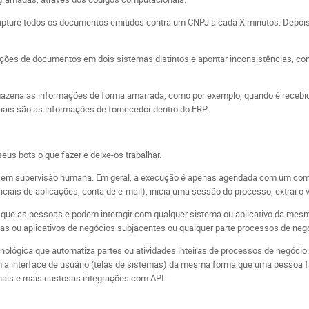
apture todos os documentos emitidos contra um CNPJ a cada X minutos. Depois,
ções de documentos em dois sistemas distintos e apontar inconsistências, c
rmazena as informações de forma amarrada, como por exemplo, quando é receb
quais são as informações de fornecedor dentro do ERP.
eus bots o que fazer e deixe-os trabalhar.
 sem supervisão humana. Em geral, a execução é apenas agendada com um com
nciais de aplicações, conta de e-mail), inicia uma sessão do processo, extrai o
que as pessoas e podem interagir com qualquer sistema ou aplicativo da mesma 
mas ou aplicativos de negócios subjacentes ou qualquer parte processos de neg
ológica que automatiza partes ou atividades inteiras de processos de negóci
a interface de usuário (telas de sistemas) da mesma forma que uma pessoa fari
onais e mais custosas integrações com API.