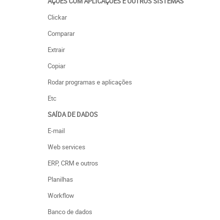
AÇÕES COM APLICAÇÕES E OUTROS SISTEMAS
Clickar
Comparar
Extrair
Copiar
Rodar programas e aplicações
Etc
SAÍDA DE DADOS
E-mail
Web services
ERP, CRM e outros
Planilhas
Workflow
Banco de dados