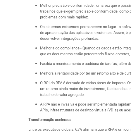
Melhor precisão e conformidade: uma vez que é possíve
trabalhos que exigem precisão e conformidade, como p
problemas com mais rapidez.
Os sistemas existentes permanecem no lugar: o soft
de apresentação dos aplicativos existentes. Assim, é 
desenvolver integrações profundas.
Melhoria do compliance - Quando os dados estão integ
que os documentos estão percorrendo fluxos corretos, 
Facilita o monitoramento e auditoria de tarefas, além d
Melhora a rentabilidade por ter um retorno alto e de cu
O ROI do RPA é derivado de várias áreas de impacto. O
um retorno ainda maior do investimento, facilitando a 
trabalho de valor agregado.
A RPA não é invasiva e pode ser implementada rapidame
APIs, infraestruturas de desktop virtuais (VDIs) ou ac
Transformação acelerada
Entre os executivos globais, 63% afirmam que a RPA é um com