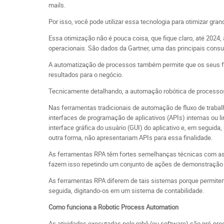
mails.
Por isso, você pode utilizar essa tecnologia para otimizar g
Essa otimização não é pouca coisa, que fique claro, até 20
operacionais. São dados da Gartner, uma das principais cons
A automatização de processos também permite que os seus fu
resultados para o negócio.
Tecnicamente detalhando, a automação robótica de processos 
Nas ferramentas tradicionais de automação de fluxo de traba
interfaces de programação de aplicativos (APIs) internas ou 
interface gráfica do usuário (GUI) do aplicativo e, em seguid
outra forma, não apresentariam APIs para essa finalidade.
As ferramentas RPA têm fortes semelhanças técnicas com as 
fazem isso repetindo um conjunto de ações de demonstração 
As ferramentas RPA diferem de tais sistemas porque permitem
seguida, digitando-os em um sistema de contabilidade.
Como funciona a Robotic Process Automation
As atividades executadas pelo robô (ou software) são pré-pr