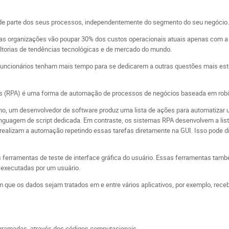
rande parte dos seus processos, independentemente do segmento do seu negócio.
24, as organizações vão poupar 30% dos custos operacionais atuais apenas co
ultorias de tendências tecnológicas e de mercado do mundo.
ncionários tenham mais tempo para se dedicarem a outras questões mais estr
(RPA) é uma forma de automação de processos de negócios baseada em robôs de 
lho, um desenvolvedor de software produz uma lista de ações para automatizar 
linguagem de script dedicada. Em contraste, os sistemas RPA desenvolvem a lis
a, realizam a automação repetindo essas tarefas diretamente na GUI. Isso pode 
ferramentas de teste de interface gráfica do usuário. Essas ferramentas tam
executadas por um usuário.
 que os dados sejam tratados em e entre vários aplicativos, por exemplo, rece
ogramadas, através dos códigos computacionais.