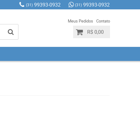
99393-0932
99393-0932
(31)
(31)
Meus Pedidos
Contato
R$ 0,00