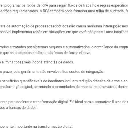
l programar os robôs de RPA para seguir fluxos de trabalho e regras específico
adrões regulamentares. A RPA também pode fornecer uma trilha de auditoria, fa
ware de automação de processos robóticos não causa nenhuma interrupção no
possível implementar robôs em situações em que você não possui uma interface
rados e tratados por sistemas seguros e automatizados, o compliance da empre
e que os processos estão sendo feitos de forma efetiva.
e eliminar possíveis inconsistências de dados.
rto prazo, pois geralmente não envolve altos custos de integração.
s benefícios quantificáveis de imediatos incluem redução drástica de erros e 
transformação digital, permitindo oportunidades de receita incrementais e libe
nte para acelerar a transformação digital. E é ideal para automatizar fluxos 
esso a bancos de dados.
ponente importante na transformação digital.