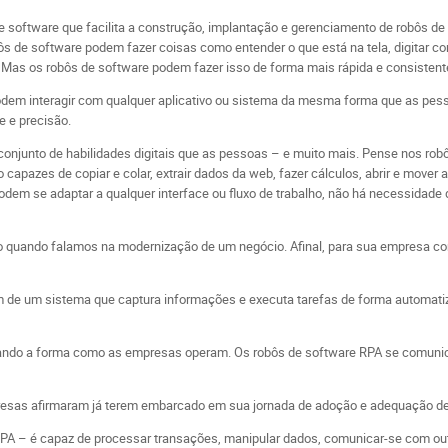
e software que facilita a construção, implantação e gerenciamento de robôs 
s de software podem fazer coisas como entender o que está na tela, digitar cor
 Mas os robôs de software podem fazer isso de forma mais rápida e consistent
dem interagir com qualquer aplicativo ou sistema da mesma forma que as pess
e e precisão.
junto de habilidades digitais que as pessoas – e muito mais. Pense nos robôs
capazes de copiar e colar, extrair dados da web, fazer cálculos, abrir e mover a
odem se adaptar a qualquer interface ou fluxo de trabalho, não há necessidade 
o quando falamos na modernização de um negócio. Afinal, para sua empresa co
sim de um sistema que captura informações e executa tarefas de forma automatiz
ando a forma como as empresas operam. Os robôs de software RPA se comunica
presas afirmaram já terem embarcado em sua jornada de adoção e adequação d
RPA – é capaz de processar transações, manipular dados, comunicar-se com o