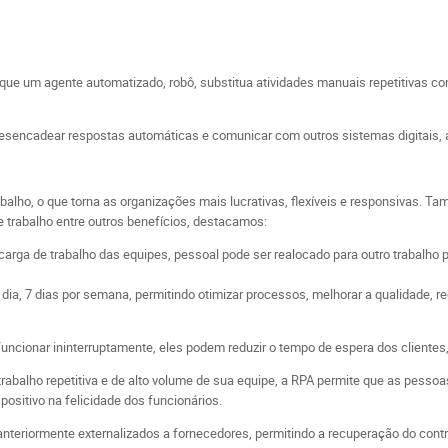
que um agente automatizado, robô, substitua atividades manuais repetitivas co
esencadear respostas automáticas e comunicar com outros sistemas digitais, apl
balho, o que torna as organizações mais lucrativas, flexíveis e responsivas. T
de trabalho entre outros benefícios, destacamos:
arga de trabalho das equipes, pessoal pode ser realocado para outro trabalho 
 dia, 7 dias por semana, permitindo otimizar processos, melhorar a qualidade, r
ncionar ininterruptamente, eles podem reduzir o tempo de espera dos clientes, 
 trabalho repetitiva e de alto volume de sua equipe, a RPA permite que as pe
ositivo na felicidade dos funcionários.
 anteriormente externalizados a fornecedores, permitindo a recuperação do contr